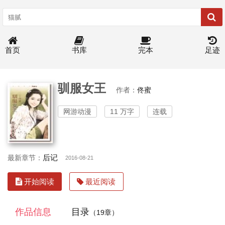
首页
书库
完本
足迹
驯服女王
作者：
佟蜜
网游动漫
11 万字
连载
后记
最新章节：
2016-08-21
开始阅读
最近阅读
作品信息
目录
（19章）