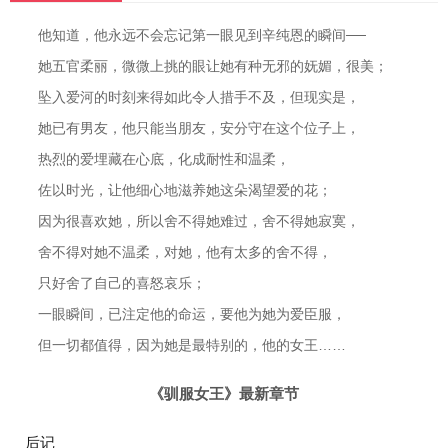
他知道，他永远不会忘记第一眼见到辛纯恩的瞬间──
她五官柔丽，微微上挑的眼让她有种无邪的妩媚，很美；
坠入爱河的时刻来得如此令人措手不及，但现实是，
她已有男友，他只能当朋友，安分守在这个位子上，
热烈的爱埋藏在心底，化成耐性和温柔，
佐以时光，让他细心地滋养她这朵渴望爱的花；
因为很喜欢她，所以舍不得她难过，舍不得她寂寞，
舍不得对她不温柔，对她，他有太多的舍不得，
只好舍了自己的喜怒哀乐；
一眼瞬间，已注定他的命运，要他为她为爱臣服，
但一切都值得，因为她是最特别的，他的女王……
《驯服女王》最新章节
后记