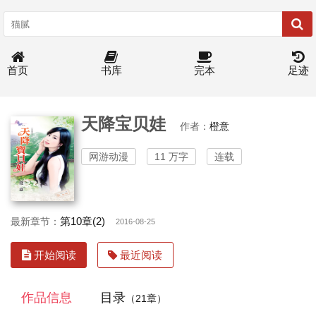
首页
书库
完本
足迹
天降宝贝娃
作者：
橙意
网游动漫
11 万字
连载
第10章(2)
最新章节：
2016-08-25
开始阅读
最近阅读
作品信息
目录
（21章）