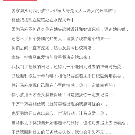
警察局捡到我小孩?!→邻家大哥是良人→两人的环岛旅行……
相信把拔现在应该处在水深火热中，
因为马麻不但误会你在她失恋时设计和她滚床单，逼迫她结婚，
还忘不了那个劈腿的烂男人，造就了现在这个结果──
你们之间一直有疙瘩，还心灰意冷协议离婚，
幸好，把拔马麻爱情的救星我决定站出来！
我找到了把拔的日记，还得到一个能回到过去的神奇时光蛋，
已经顺利抵达十年前喽！相信只要照着未来日记破解那误会，
并让马麻发现自己藏在心里的情感，你们一定能幸福的！
你小孩用天才金头脑挂保证！可是把拔你一定要记得──
千万千万要相信我（就算突然出现的我超可疑的），
也要勇敢开口说出真心、付诸行动，让马麻爱上你，
当马麻丢下你独自开始那趟环岛旅行，也绝对要追上去陪着她，
不然我回到过去的任务就会失败，我也会消失不见……