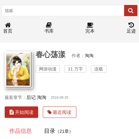
首页
书库
完本
足迹
春心荡漾
作者：
淘淘
网游动漫
11 万字
连载
后记 淘淘
最新章节：
2016-08-25
开始阅读
最近阅读
作品信息
目录
（21章）