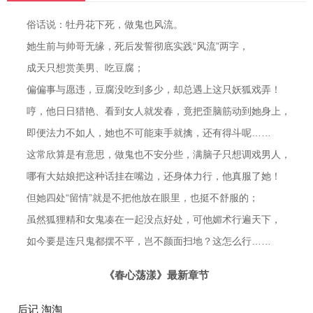
俗话说：牡丹花下死，做鬼也风流。
她生前与帅哥无缘，死后发誓彻底实践“风流”两字，
成天只想赏美男、吃豆腐；
偏偏事与愿违，豆腐没吃到多少，却总遇上这只妖狐戏弄！
哼，他日日猎艳、看到女人就发春，竟把歪脑筋动到她身上，
即便法力不如人，她也不可能束手就擒，还有得斗呢……
这常欣算是有意思，做鬼也不安分些，满脑子只想调戏男人，
哪有大姑娘把这种话挂在嘴边，还身体力行，他真服了她！
但她四处“留情”就是不把他放在眼里，也挺不舒服的；
虽然狐狸精和女鬼凑在一起没点好处，可他媚术行遍天下，
如今要是连只鬼都摆不平，岂不颜面扫地？这怎么行……
《春心荡漾》最新章节
后记 淘淘