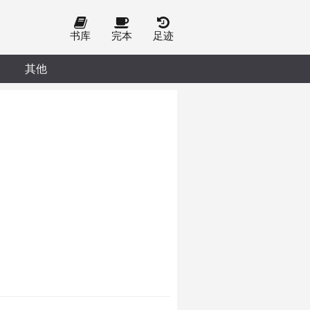
书库
完本
足迹
其他