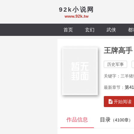
92k小说网
www.92k.tw
首页
玄幻
武侠
都
王牌高手
历史军事
关键字：三羊猪
第4
最新章节：
开始阅读
作品信息
目录
（4100章）