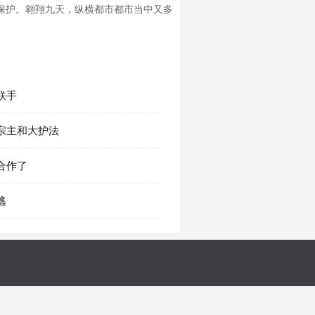
保护。翱翔九天，纵横都市都市当中又多
 联手
章 宗主和大护法
 合作了
逃