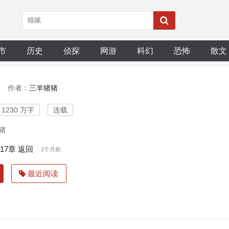
市
历史
侦探
网游
科幻
恐怖
散文
作者：
三羊猪猪
1230 万字
连载
猪
117章 返回
2个月前
最近阅读