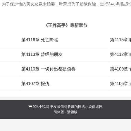
。为了保护他的美女总裁未婚妻，叶萧成为了超级保镖，进行24小时贴身
《王牌高手》最新章节
第4116章 死亡降临
第4115章
第4113章 曾经的朋友
第4112
第4110章 一切付出都是值得
第4109章
第4107章 报仇
第4106章 
92k小说网
书友最值得收藏的网络小说阅读网
简体版
·
繁體版