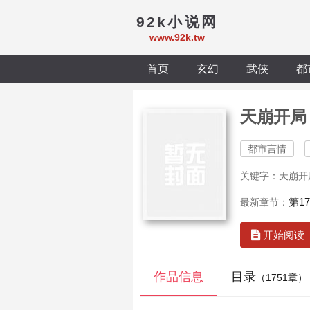
92k小说网
www.92k.tw
首页
玄幻
武侠
都
天崩开局
都市言情
关键字：天崩开
第1
最新章节：
开始阅读
作品信息
目录
（1751章）