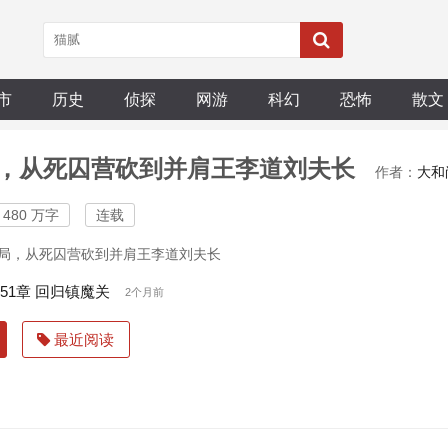
市
历史
侦探
网游
科幻
恐怖
散文
，从死囚营砍到并肩王李道刘夫长
作者：
大和
480 万字
连载
局，从死囚营砍到并肩王李道刘夫长
751章 回归镇魔关
2个月前
最近阅读