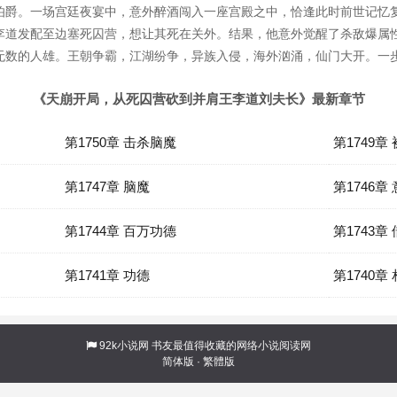
伯爵。一场宫廷夜宴中，意外醉酒闯入一座宫殿之中，恰逢此时前世记忆
李道发配至边塞死囚营，想让其死在关外。结果，他意外觉醒了杀敌爆属
无数的人雄。王朝争霸，江湖纷争，异族入侵，海外汹涌，仙门大开。一
《天崩开局，从死囚营砍到并肩王李道刘夫长》最新章节
第1750章 击杀脑魔
第1749章
第1747章 脑魔
第1746章
第1744章 百万功德
第1743章
第1741章 功德
第1740章
92k小说网
书友最值得收藏的网络小说阅读网
简体版
·
繁體版