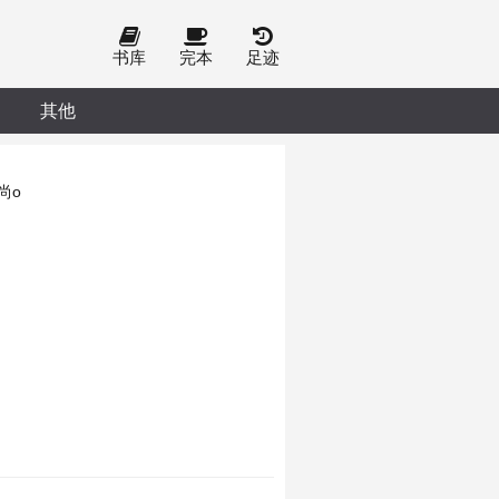
书库
完本
足迹
其他
尚o