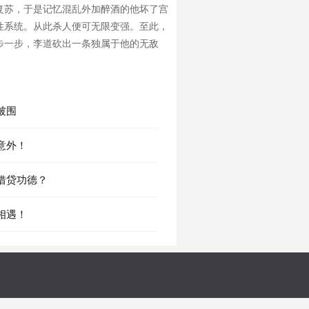
复苏，于是记忆混乱外加醉酒的他坏了宫
性系统。从此杀人便可无限变强。至此，
步一步，李道砍出一条独属于他的无敌
 被围
 意外！
 借贷功德？
 相遇！