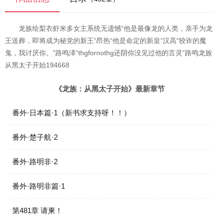
龙族绘梨衣虾米多女主系统无遗憾“他是最像龙的人类，亲手为龙
王送葬，即将成为秘党的新王”昂热“他是命定的新皇”汉高“狡诈的魔
鬼，我讨厌你。”路鸣泽“thgfornothg还阴你没见过他的言灵”路鸣龙族
从黑太子开始194668
《龙族：从黑太子开始》最新章节
番外·日本篇·1（新书求支持呀！！）
番外·楚子航·2
番外·路明非·2
番外·路明非篇·1
第481章 请柬！