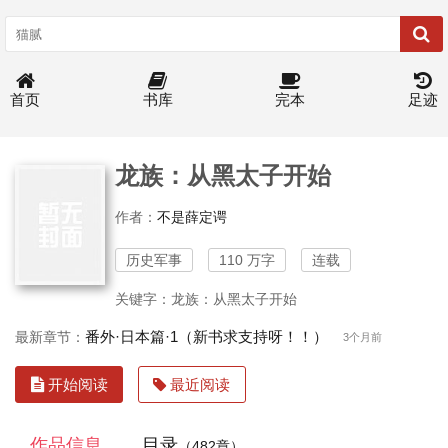
首页
书库
完本
足迹
龙族：从黑太子开始
作者：
不是薛定谔
历史军事
110 万字
连载
关键字：龙族：从黑太子开始
番外·日本篇·1（新书求支持呀！！）
最新章节：
3个月前
开始阅读
最近阅读
作品信息
目录
（482章）