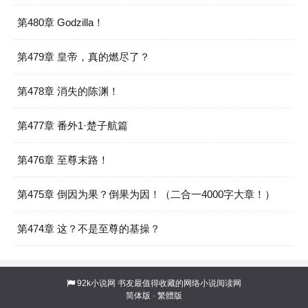
第480章 Godzilla！
第479章 皇帝，真的燃尽了？
第478章 消失的陈渊！
第477章 番外1·楚子航篇
第476章 至尊末路！
第475章 倒因为果？倒果为因！（二合一4000字大章！）
第474章 这？不是至尊的基操？
92k小说网
书友最值得收藏的网络小说阅读网
简体版
·
繁體版