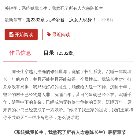
关键字：系统赋我长生，我熬死了所有人念慈陈长生
第2332章 九华帝君，疯女人现身！
最新章节：
2个月前
开始阅读
最近阅读
作品信息
目录
（2332章）
陈长生穿越到浩瀚的修仙世界，觉醒了长生系统。沉睡一年就增
长一年的寿命，并且还能并且还能获得一个属性点。我陈长生对打打
杀杀没有兴趣，我只想好好的睡觉，顺便给人送一下钟。沉睡十年，
曾经的村子已经物是人非。沉睡百年，昔日的皇朝已经不在。沉睡千
年，随手中下的花朵，已经成为无数修士争抢的灵药。沉睡万年，原
来养的小鸟已经变成了一方妖帝。“你挖了我王家的祖坟，我们王家和
你不共戴天”“一帮小兔崽子，怎么说话呢
《系统赋我长生，我熬死了所有人念慈陈长生》最新章节