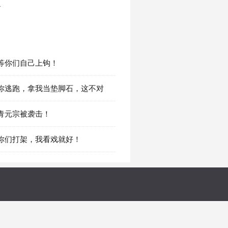
一
章 等你们自己上钩！
章 你逃跑，拿我当垫脚石，这不对
章 青元宗被袭击！
章 你们打架，我看戏就好！