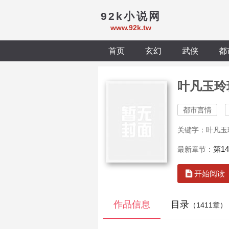
92k小说网
www.92k.tw
首页
玄幻
武侠
都
叶凡玉玲
都市言情
关键字：叶凡玉
第1
最新章节：
开始阅读
作品信息
目录
（1411章）