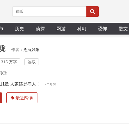
市
历史
侦探
网游
科幻
恐怖
散文
珑
作者：
沧海残阳.
315 万字
连载
玲珑
411章 人家还是病人！
2个月前
最近阅读