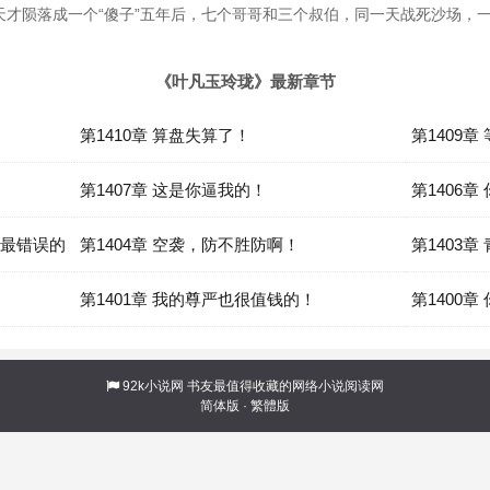
天才陨落成一个“傻子”五年后，七个哥哥和三个叔伯，同一天战死沙场，
《叶凡玉玲珑》最新章节
第1410章 算盘失算了！
第1409
第1407章 这是你逼我的！
第1406
是最错误的
第1404章 空袭，防不胜防啊！
吧！
第1403
第1401章 我的尊严也很值钱的！
第1400
92k小说网
书友最值得收藏的网络小说阅读网
简体版
·
繁體版