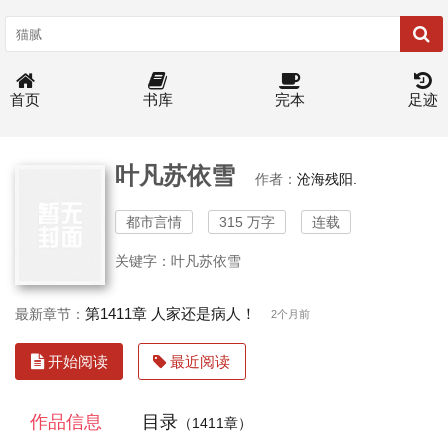
首页
书库
完本
足迹
叶凡苏依雪
作者：
沧海残阳.
都市言情
315 万字
连载
关键字：叶凡苏依雪
第1411章 人家还是病人！
最新章节：
2个月前
开始阅读
最近阅读
作品信息
目录
（1411章）