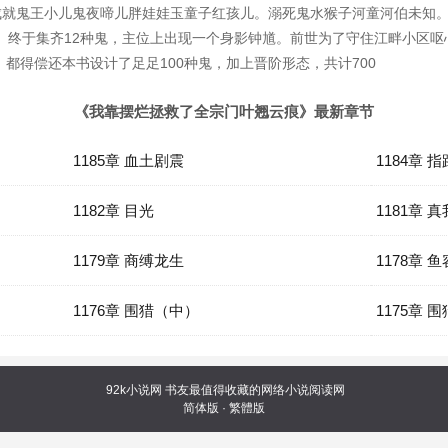
能成就鬼王小儿鬼夜啼儿胖娃娃玉童子红孩儿。溺死鬼水猴子河童河伯未知
。终于集齐12种鬼，主位上出现一个身影钟馗。前世为了守住江畔小区
都得偿还本书设计了足足100种鬼，加上晋阶形态，共计700
《我靠摆烂拯救了全宗门叶翘云痕》最新章节
1185章 血土剧震
1184章 指
1182章 目光
1181章 真
1179章 商缚龙生
1178章 鱼
1176章 围猎（中）
1175章 围
92k小说网
书友最值得收藏的网络小说阅读网
简体版
·
繁體版