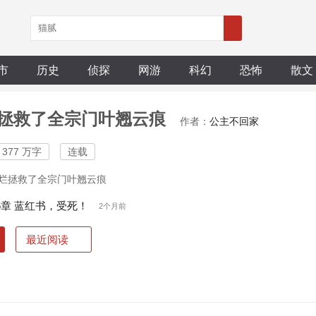
市
历史
侦探
网游
科幻
恐怖
散文
拯救了全宗门叶翘云痕
作者：
公主不回家
377 万字
连载
烂拯救了全宗门叶翘云痕
86章 蓝红书，受死！
2个月前
最近阅读