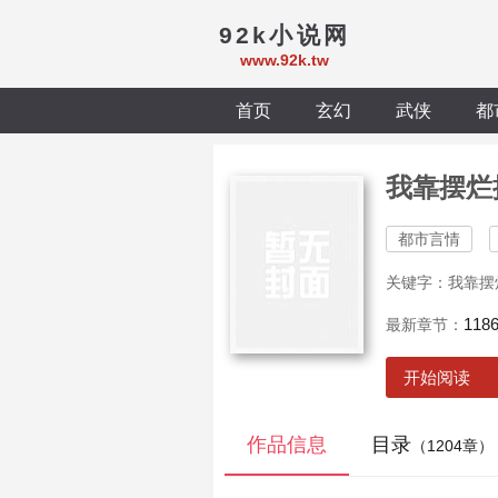
92k小说网
www.92k.tw
首页
玄幻
武侠
都
我靠摆烂
都市言情
关键字：我靠摆
11
最新章节：
开始阅读
作品信息
目录
（1204章）