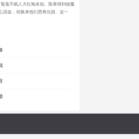
。冤鬼不眠人大红袍未知。陈青得到镇魔
呕心沥血，却换来他们恩将仇报。这一
路
我
容
猎