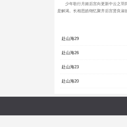
少年歌行月姬后宫向更新中云之羽
是解渴。长相思皓翎忆聚齐后宫贤良淑德
赴山海29
赴山海26
赴山海23
赴山海20