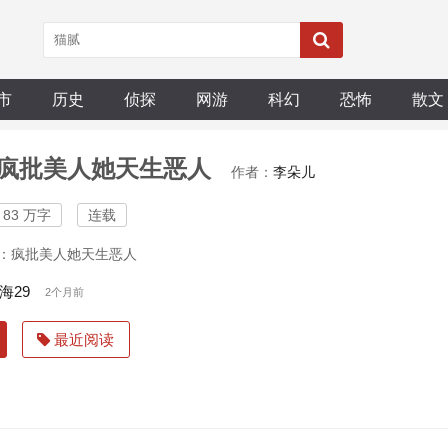
市
历史
侦探
网游
科幻
恐怖
散文
疯批美人她天生恶人
作者：
李朵儿
83 万字
连载
：疯批美人她天生恶人
海29
2个月前
最近阅读