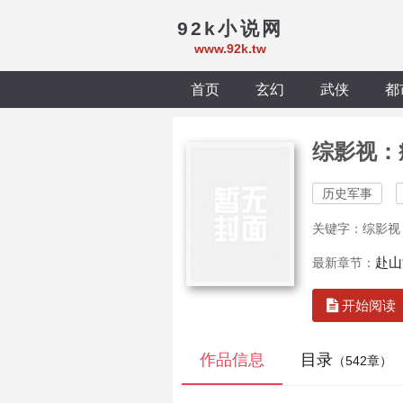
92k小说网
www.92k.tw
首页
玄幻
武侠
都
综影视：
历史军事
关键字：综影视
赴山
最新章节：
开始阅读
作品信息
目录
（542章）