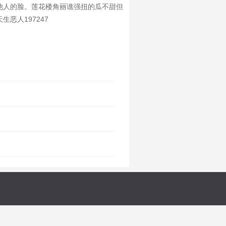
他人的脸。莲花楼角丽谯强扭的瓜不甜但
恶人197247