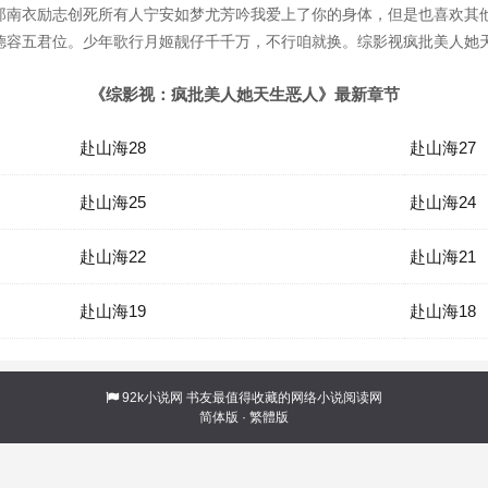
郑南衣励志创死所有人宁安如梦尤芳吟我爱上了你的身体，但是也喜欢其
容五君位。少年歌行月姬靓仔千千万，不行咱就换。综影视疯批美人她天生
《综影视：疯批美人她天生恶人》最新章节
赴山海28
赴山海27
赴山海25
赴山海24
赴山海22
赴山海21
赴山海19
赴山海18
92k小说网
书友最值得收藏的网络小说阅读网
简体版
·
繁體版