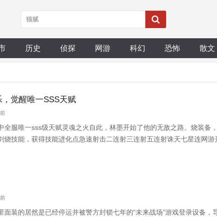
市
历史
侦探
网游
科幻
恐怖
散文
，觉醒唯一SSS天赋
月前
中全服唯一sss级天赋灵魂之火自此，林墨开始了他的无敌之路。烧装备
烧技能，获得技能进化点急速射击二连射三连射五连射诛天七星连网游开局刮
月前
里面装的居然是已经停运并被警方封锁七年的“未来战场”游戏登录设备，