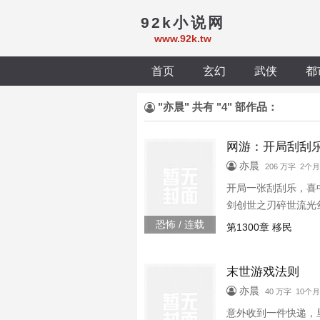
92k小说网
www.92k.tw
首页
玄幻
武侠
都
"亦晨" 共有 "4" 部作品：
网游：开局刮刮乐
亦晨
206 万字 2个
开局一张刮刮乐，喜
剑创世之刃碎世流光剑
恐怖 / 连载
第1300章 移民
末世游戏法则
亦晨
40 万字 10个
意外收到一件快递，