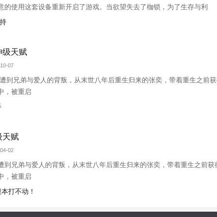
意的使用这套设备重新开启了游戏。当欲望失去了枷锁，为了生存与利
持
神级天赋
10-07
 遭到兄弟与爱人的背叛，从末世八年后重生归来的张奕，带着重生之前
中，被重启
手
级天赋
04-02
遭到兄弟与爱人的背叛，从末世八年后重生归来的张奕，带着重生之前获
中，被重启
，根本打不动！