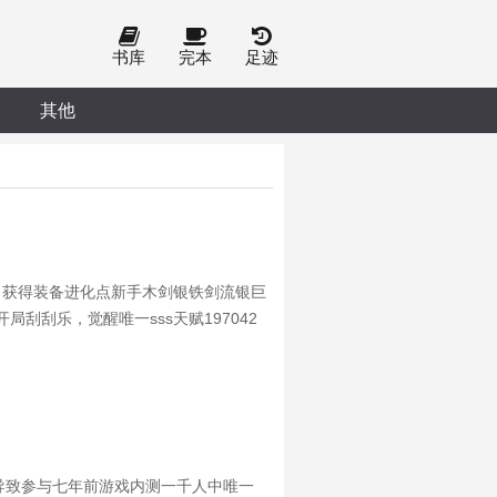
书库
完本
足迹
其他
，获得装备进化点新手木剑银铁剑流银巨
刮乐，觉醒唯一sss天赋197042
导致参与七年前游戏内测一千人中唯一