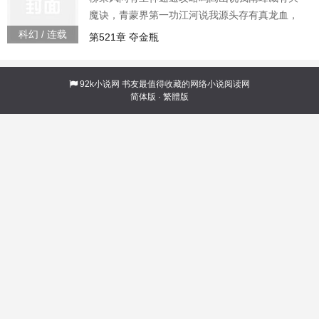
哦！ 各位书友要是觉得《帝霸》还不错的话请不
魔诀，青蒙界第一功江河说我源头存有真龙血，
要忘
喝一口万年神峰196862
科幻 / 连载
第521章 夺金瓶
92k小说网
书友最值得收藏的网络小说阅读网
简体版
·
繁體版