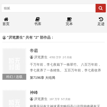
首页
书库
完本
足迹
"厌笔萧生" 共有 "2" 部作品：
帝霸
厌笔萧生
4783 万字 2个月前
千万年前，李七夜栽下一株翠竹。 八百万年前，
李七夜养了一条鲤鱼。 五百万年前，李七夜收养
一个小女孩。 ………………………… 今天，李七
科幻 / 连载
第7196章 大结局
夜一觉醒来，翠竹修练成神灵，鲤鱼化作金龙，
小女孩成为九界女帝。 这是一个养成的故事，一
神峰
个不死的人族小子养成了妖神、养成了仙兽、养
成了女帝的故事 各位书友要是觉得《帝霸》还不
厌笔萧生
197 万字 5个月前
错的话请不要忘记向您QQ群和微博里的朋友推荐
柳乘风问有主神速通攻略吗高山说我南峰藏有灭