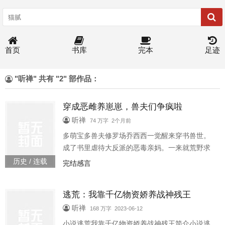
首页
书库
完本
足迹
"听禅" 共有 "2" 部作品：
穿成恶雌养崽崽，兽夫们争疯啦
听禅
74 万字 2个月前
多萌宝多兽夫修罗场乔西西一觉醒来穿书兽世。
成了书里虐待大反派的恶毒亲妈。一来就荒野求
生，穿成恶雌养崽崽，兽夫们争疯啦197179
历史 / 连载
完结感言
逃荒：我靠千亿物资娇养战神残王
听禅
168 万字 2023-06-12
小说逃荒我靠千亿物资娇养战神残王简介小说逃