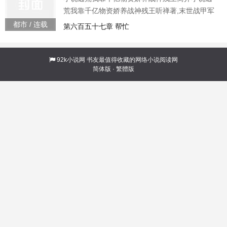
荒我靠千亿物资娇养战神残王听禅著,末世战甲军
部少将苏萦穿越了。穿越到勾结渣男谋害丈夫的
都市 / 连载
第六百五十七章 帮忙
渣女身上。一来就流放，还附赠两个娃和一个分
分钟要她命的残废丈夫。小的伤，大的残，苏萦
大手一挥，这都不是事。流放路上没吃没喝还被
92k小说网
书友最值得收藏的网络小说阅读网
简体版
·
繁體版
追杀，洒洒水啦。物资空间在手，她左手肉，右
手酒，刺杀的人来一个打一个，来两个杀一双。
治得好残废丈夫，养得胖萌娃，在荒地之上开山
建房，围地种田，建