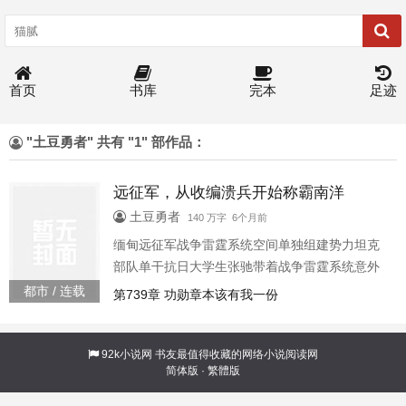
首页
书库
完本
足迹
"土豆勇者" 共有 "1" 部作品：
远征军，从收编溃兵开始称霸南洋
土豆勇者
140 万字 6个月前
缅甸远征军战争雷霆系统空间单独组建势力坦克
部队单干抗日大学生张驰带着战争雷霆系统意外
穿越到42年缅甸战场，成为补充团中一位风评不
都市 / 连载
第739章 功勋章本该有我一份
佳，传闻全靠家世上位的少校参谋。且看他如何
用自己的智慧收服一群不信任他的溃兵与伤兵，
并带着远征军，从收编溃兵开始称霸南洋195560
92k小说网
书友最值得收藏的网络小说阅读网
简体版
·
繁體版