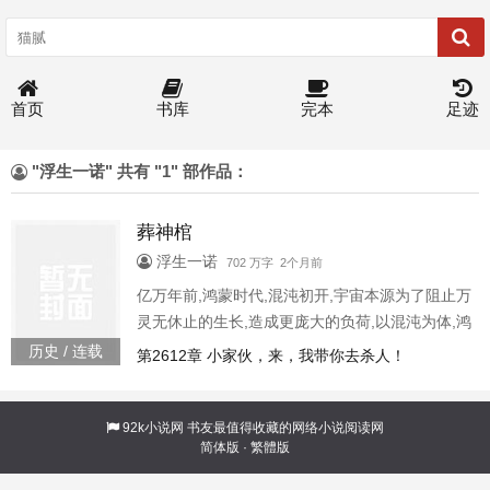
首页
书库
完本
足迹
"浮生一诺" 共有 "1" 部作品：
葬神棺
浮生一诺
702 万字 2个月前
亿万年前,鸿蒙时代,混沌初开,宇宙本源为了阻止万
灵无休止的生长,造成更庞大的负荷,以混沌为体,鸿
蒙为气,黑洞为口,星辰为盖,凝聚了一座灭世神棺,
历史 / 连载
第2612章 小家伙，来，我带你去杀人！
用来吞四海、镇八荒,焚万古、炼诸天千万年前,众
神一战中,灭世神棺凭空出现,葬灭了大战中的诸神,
更是送葬了整个众神之界,自此,葬神棺下落不明,同
92k小说网
书友最值得收藏的网络小说阅读网
简体版
·
繁體版
时,葬神棺名动宇宙万界,威慑诸天神魔千万年后,一
名少年被活埋,与葬他的棺材融合在一起,自此,送葬