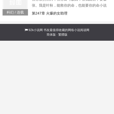
张。我是叶秋，能救你的命，也能要你的命小说
别名盖世神医。盖世神医叶秋
科幻 / 连载
第247章 火爆的女助理
92k小说网
书友最值得收藏的网络小说阅读网
简体版
·
繁體版