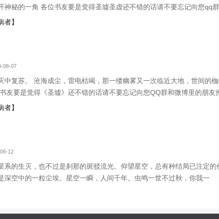
开神秘的一角 各位书友要是觉得圣墟圣虚还不错的话请不要忘记向您qq
,圣墟圣虚全文阅读 各位书友要是觉得圣墟圣虚还不错的话请不要忘记向您q
病者】
圣虚无弹窗,圣
-08-07
灭中复苏。 沧海成尘，雷电枯竭，那一缕幽雾又一次临近大地，世间的
位书友要是觉得《圣墟》还不错的话请不要忘记向您QQ群和微博里的朋友
病者】
06-12
星系的生灭，也不过是刹那的斑驳流光。仰望星空，总有种结局已注定的
是深空中的一粒尘埃。星空一瞬，人间千年。虫鸣一世不过秋，你我一