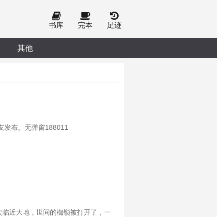
书库
完本
足迹
其他
布。无弹窗188011
一次临近大地，世间的枷锁被打开了，一