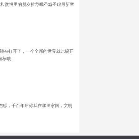
群和微博里的朋友推荐哦圣墟圣虚最新章
q群和微博里的朋友推荐哦b关键词b圣
枷锁被打开了，一个全新的世界就此揭开
推荐哦！
伤感，千百年后你我在哪里家国，文明