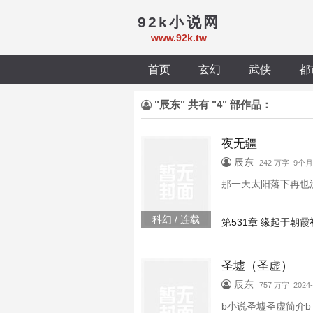
92k小说网
www.92k.tw
首页
玄幻
武侠
都
"辰东" 共有 "4" 部作品：
夜无疆
辰东
242 万字 9个
那一天太阳落下再也
科幻 / 连载
第531章 缘起于朝霞
圣墟（圣虚）
辰东
757 万字 2024-
b小说圣墟圣虚简介