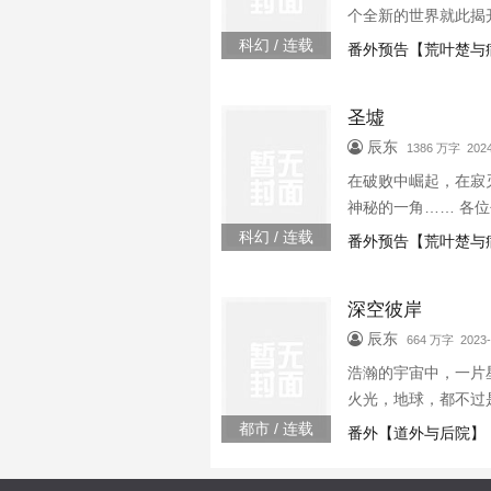
个全新的世界就此揭
节,圣墟圣虚无弹窗
科幻 / 连载
番外预告【荒叶楚与
墟圣虚最新章节,圣墟
圣墟
辰东
1386 万字 2024
在破败中崛起，在寂
神秘的一角…… 各
科幻 / 连载
番外预告【荒叶楚与
深空彼岸
辰东
664 万字 2023-
浩瀚的宇宙中，一片
火光，地球，都不过
都市 / 连载
番外【道外与后院】