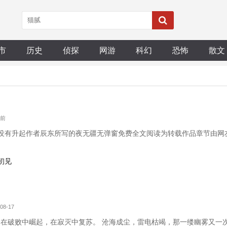
市
历史
侦探
网游
科幻
恐怖
散文
月前
没有升起作者辰东所写的夜无疆无弹窗免费全文阅读为转载作品章节由网友发
初见
08-17
b 在破败中崛起，在寂灭中复苏。 沧海成尘，雷电枯竭，那一缕幽雾又