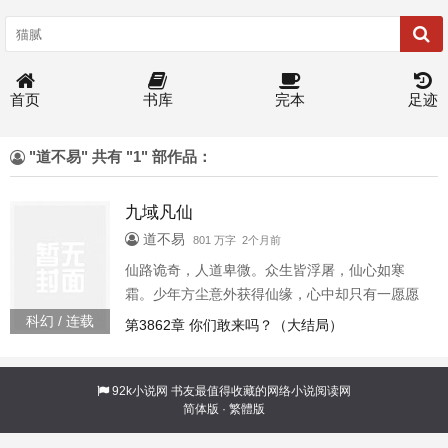
首页
书库
完本
足迹
"道不易" 共有 "1" 部作品：
九域凡仙
道不易
801 万字 2个月前
仙路诡奇，人道卑微。众生皆浮屠，仙心如寒
霜。少年方尘意外获得仙缘，心中却只有一愿愿
以手中仙剑，开万世太平
科幻 / 连载
第3862章 你们敢来吗？（大结局）
92k小说网
书友最值得收藏的网络小说阅读网
简体版
·
繁體版