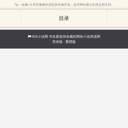
Tip：收藏+分享恶毒雌性深陷兽世修罗场，是对网站最大的肯定和支持。
目录
92k小说网
书友最值得收藏的网络小说阅读网
简体版
·
繁體版