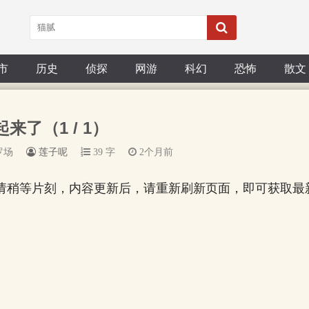
市
历史
侦探
网游
科幻
恐怖
散文
起来了（1 / 1）
罗场
莲子呢
39 字
2个月前
请稍等片刻，内容更新后，请重新刷新页面，即可获取最