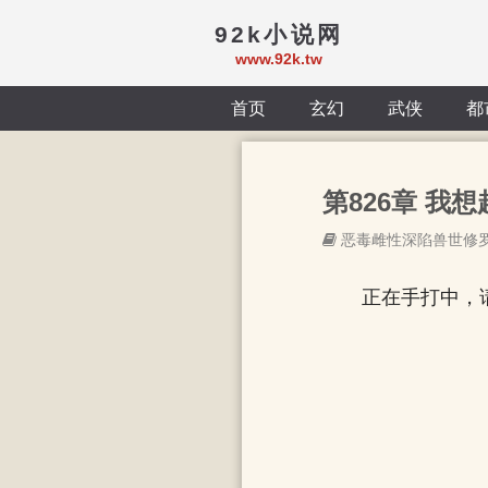
92k小说网
www.92k.tw
首页
玄幻
武侠
都
第826章 我想
恶毒雌性深陷兽世修
正在手打中，