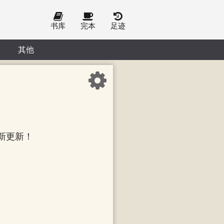
书库
完本
足迹
其他
新更新！