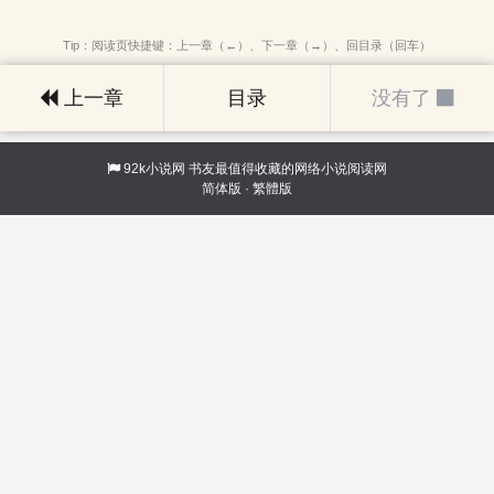
Tip：阅读页快捷键：上一章（←）、下一章（→）、回目录（回车）
上一章
目录
没有了
92k小说网
书友最值得收藏的网络小说阅读网
简体版
·
繁體版