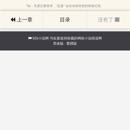
Tip：无需注册登录，“足迹” 会自动保存您的阅读记录。
上一章
目录
没有了
92k小说网
书友最值得收藏的网络小说阅读网
简体版
·
繁體版