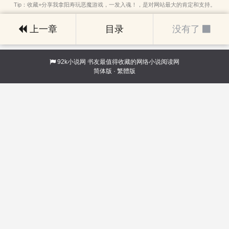
Tip：收藏+分享我拿阳寿玩恶魔游戏，一发入魂！，是对网站最大的肯定和支持。
上一章
目录
没有了
92k小说网
书友最值得收藏的网络小说阅读网
简体版
·
繁體版