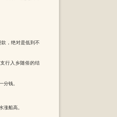
贷款，绝对是低到不
京支行入乡随俗的结
一分钱。
水涨船高。