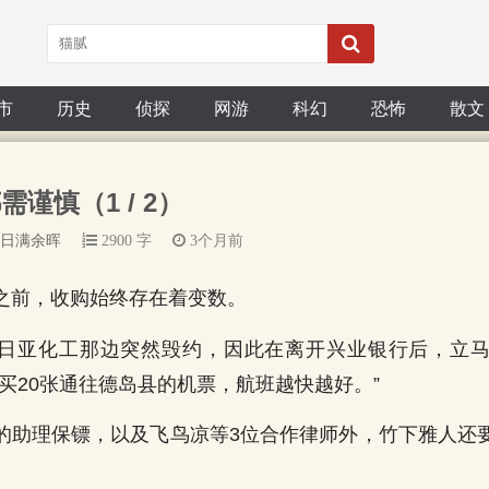
市
历史
侦探
网游
科幻
恐怖
散文
需谨慎（1 / 2）
日满余晖
2900 字
3个月前
之前，收购始终存在着变数。
日亚化工那边突然毁约，因此在离开兴业银行后，立
买20张通往德岛县的机票，航班越快越好。”
的助理保镖，以及飞鸟凉等3位合作律师外，竹下雅人还