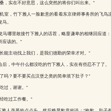
间桑，实在不好意思，这么突然的将你们叫出来。”
p候机室，竹下雅人一脸歉意的看着东京律师事务所的飞鸟
龙马。
龙马哪里敢接竹下雅人的话茬，略显谦卑的相继回应道：
所应该的。”
社长能主动找上我们，是我们德勤的荣幸才对。”
会后，中午什么都没吃的竹下雅人，实在有些忍不了了。
饭了吗？要不要买点汉堡之类的简单填下肚子？”
吃过，谢谢。”
经吃过工作餐。”
竹下雅人羡慕的点点头，然后略显歉意的说：“抱歉，肚子