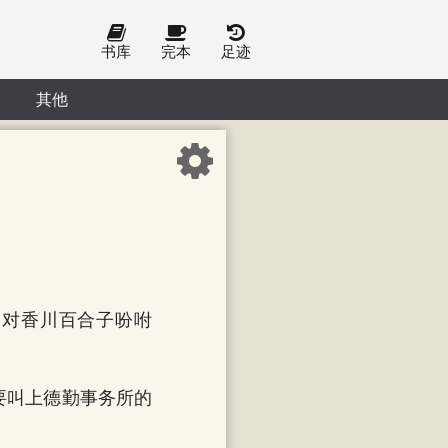
书库
完本
足迹
其他
马对香川百合子吩咐
要叫上德勤事务所的