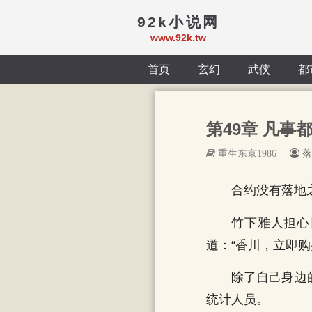
92k小说网
www.92k.tw
首页
玄幻
武侠
都
第49章 凡事都
重生东京1986
落
合约没有落地
竹下雅人担心
道：“香川，立即购
除了自己身边
统计人员。