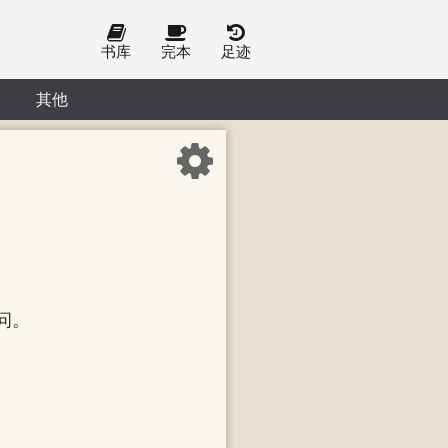
书库
完本
足迹
其他
问。