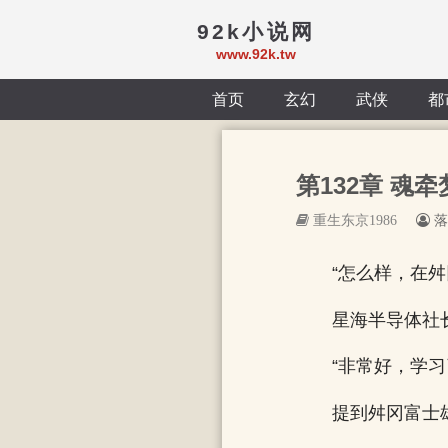
92k小说网
www.92k.tw
首页
玄幻
武侠
都
第132章 魂牵梦
重生东京1986
落
“怎么样，在
星海半导体社
“非常好，学
提到舛冈富士