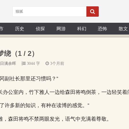
市
历史
侦探
网游
科幻
恐怖
散文
绕（1 / 2）
日满余晖
3044 字
3个月前
舛冈副社长那里还习惯吗？”
长办公室内，竹下雅人一边给森田将鸣倒茶，一边轻笑着
习了许多新的知识，有种在读博的感觉。”
雄，森田将鸣不禁两眼发光，语气中充满着尊敬。