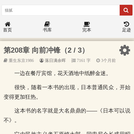
首页
书库
完本
足迹
第208章 向前冲锋（2 / 3）
重生东京1986
落日满余晖
7161 字
3个月前
一边在餐厅宾馆，花天酒地中纸醉金迷。
很快，随着一本书的出现，日本普通民众，开始
变得更加狂热。
这本书的名字就是大名鼎鼎的——《日本可以说
不》。