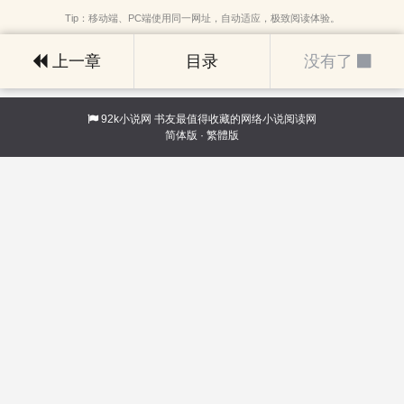
Tip：移动端、PC端使用同一网址，自动适应，极致阅读体验。
上一章
目录
没有了
92k小说网
书友最值得收藏的网络小说阅读网
简体版
·
繁體版